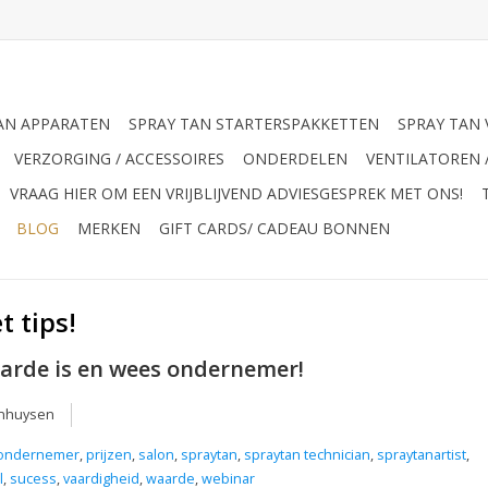
AN APPARATEN
SPRAY TAN STARTERSPAKKETTEN
SPRAY TAN 
VERZORGING / ACCESSOIRES
ONDERDELEN
VENTILATOREN 
VRAAG HIER OM EEN VRIJBLIJVEND ADVIESGESPREK MET ONS!
BLOG
MERKEN
GIFT CARDS/ CADEAU BONNEN
t tips!
aarde is en wees ondernemer!
enhuysen
ondernemer
,
prijzen
,
salon
,
spraytan
,
spraytan technician
,
spraytanartist
,
l
,
sucess
,
vaardigheid
,
waarde
,
webinar