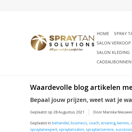
HOME
SPRAY T
SALON VERKOOP
SALON KLEDING
CADEAUBONNEN
Waardevolle blog artikelen me
Bepaal jouw prijzen, weet wat je w
Geplaatst op
28 Augustus 2021
Door Mariska Nieuw
Geplaatst in
behandel
,
business
,
coach
,
ervaring
,
kennis
,
spraytanexpert
,
spraytansalon
,
spraytanservice
,
succesvo