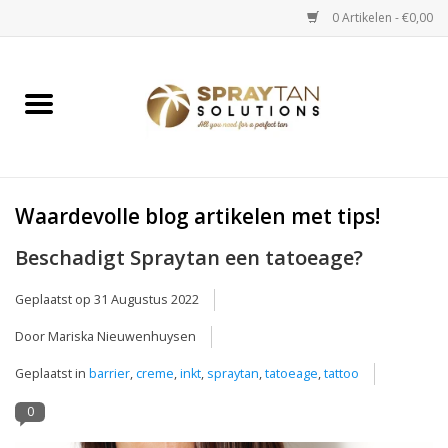
0 Artikelen - €0,00
Home
Spray Tan Apparaten
Spray Tan Starterspakketten
Waardevolle blog artikelen met tips!
Beschadigt Spraytan een tatoeage?
Spray Tan Vloeistoffen
Geplaatst op
31 Augustus 2022
Selftan producten
Door Mariska Nieuwenhuysen
Geplaatst in
barrier
,
creme
,
inkt
,
spraytan
,
tatoeage
,
tattoo
Salon verkoop
0
Verzorging / Accessoires