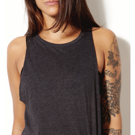
Onderdelen
Ventilatoren / Afzuiging
Promotie materiaal
Salon kleding
Vraag hier om een vrijblijvend
adviesgesprek met ons!
Trainingen
Suntana