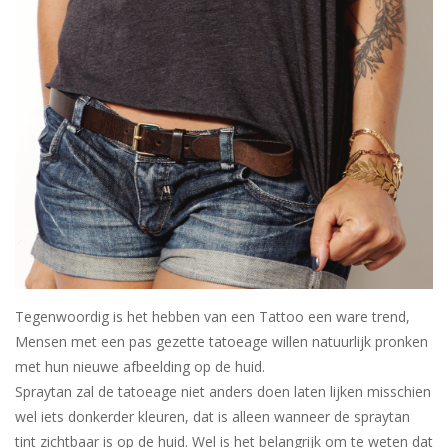
Sjolie
IBZ
Cadeaubonnen
Blog
Merken
gift cards/ cadeau bonnen
Tegenwoordig is het hebben van een Tattoo een ware trend,
Mensen met een pas gezette tatoeage willen natuurlijk pronken
met hun nieuwe afbeelding op de huid.
Spraytan zal de tatoeage niet anders doen laten lijken misschien
wel iets donkerder kleuren, dat is alleen wanneer de spraytan
tint zichtbaar is op de huid. Wel is het belangrijk om te weten dat