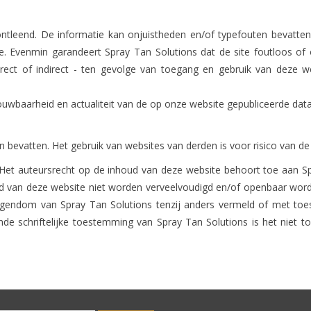
leend. De informatie kan onjuistheden en/of typefouten bevatten. S
ie. Evenmin garandeert Spray Tan Solutions dat de site foutloos of 
irect of indirect - ten gevolge van toegang en gebruik van deze w
ouwbaarheid en actualiteit van de op onze website gepubliceerde da
 bevatten. Het gebruik van websites van derden is voor risico van de 
Het auteursrecht op de inhoud van deze website behoort toe aan Spr
 van deze website niet worden verveelvoudigd en/of openbaar word
eigendom van Spray Tan Solutions tenzij anders vermeld of met to
ande schriftelijke toestemming van Spray Tan Solutions is het niet 