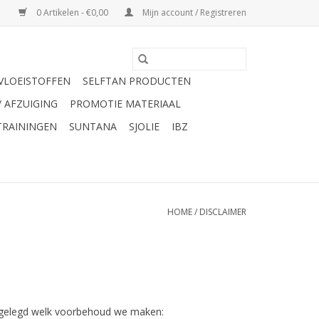
0 Artikelen - €0,00
Mijn account / Registreren
VLOEISTOFFEN
SELFTAN PRODUCTEN
/ AFZUIGING
PROMOTIE MATERIAAL
TRAININGEN
SUNTANA
SJOLIE
IBZ
HOME
/
DISCLAIMER
uitgelegd welk voorbehoud we maken: