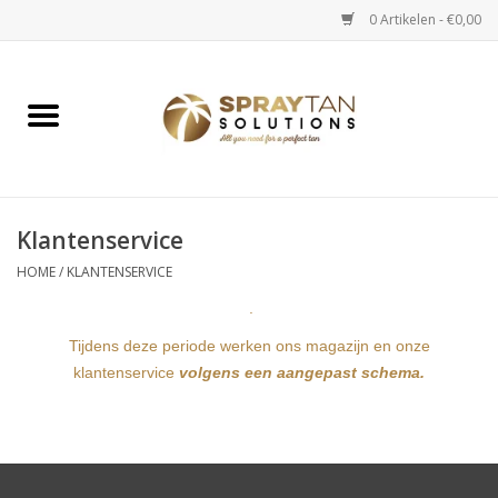
0 Artikelen - €0,00
Home
Spray Tan Apparaten
Spray Tan Starterspakketten
Klantenservice
HOME
/
KLANTENSERVICE
Spray Tan Vloeistoffen
.
Tijdens deze periode werken ons magazijn en onze
Selftan producten
klantenservice
volgens een aangepast schema.
Salon verkoop
Verzorging / Accessoires