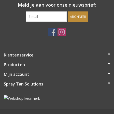
Meld je aan voor onze nieuwsbrief:
Onderdelen
ABONNEER
Ventilatoren / Afzuiging
Promotie materiaal
Salon kleding
Klantenservice
Producten
Vraag hier om een vrijblijvend
Mijn account
adviesgesprek met ons!
Spray Tan Solutions
Trainingen
Suntana