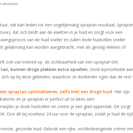
en virussen
tuur, dat kan leiden tot een ongelijkmatig spraytan resultaat. Sprayta
ne), dat zich bindt aan de eiwitten in je huid en zorgt voor een
euwingsproces van de huid sneller en zullen dode huidcellen sneller
niet gelijkmatig kan worden aangebracht, met als gevolg vlekken of
eft ook van invloed op de zichtbaarheid van een spraytan tint.
aytan, kunnen droge plekken extra opvallen.
Denk bijvoorbeeld aa
t zich op bij deze gebieden, waardoor ze donkerder ogen dan de rest
 een spraytan optimaliseren, zelfs met een droge huid.
Hier zijn
ateren en je spraytan er perfect uit te laten zien:
erwijder je dode huidcellen en creëer je een glad oppervlak. Dit zorgt
t. Doe dit bij voorkeur 24 uur voor de spraytan, zodat je huid de tijd
en mooie, gezonde huid. Gebruik een rijke, vochtinbrengende crème om