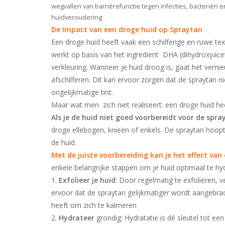
wegvallen van barrièrefunctie tegen infecties, bacteriën 
huidveroudering
De Impact van een droge huid op Spraytan
Een droge huid heeft vaak een schilferige en ruwe tex
werkt op basis van het ingrediënt DHA (dihydroxyaceto
verkleuring. Wanneer je huid droog is, gaat het verni
afschilferen. Dit kan ervoor zorgen dat de spraytan 
ongelijkmatige tint.
Maar wat men zich niet realiseert: een droge huid he
Als je de huid niet goed voorbereidt voor de spr
droge ellebogen, knieën of enkels. De spraytan hoop
de huid.
Met de juiste voorbereiding kan je het effect van
enkele belangrijke stappen om je huid optimaal te hydr
1.
Exfolieer je huid
: Door regelmatig te exfoliëren, v
ervoor dat de spraytan gelijkmatiger wordt aangebrach
heeft om zich te kalmeren
2.
Hydrateer
grondig: Hydratatie is dé sleutel tot e