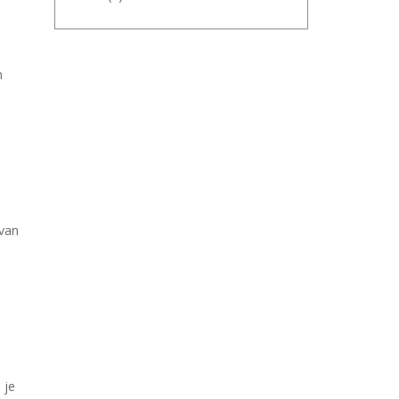
n
n
 van
 je