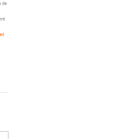
n de
ent
et