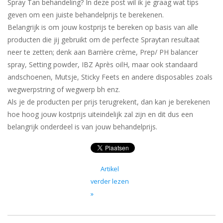
Spray Tan behandeling? In deze post wil ik je graag wat tips
Sjolie
geven om een juiste behandelprijs te berekenen.
Belangrijk is om jouw kostprijs te bereken op basis van alle
IBZ
producten die jij gebruikt om de perfecte Spraytan resultaat
neer te zetten; denk aan Barrière crème, Prep/ PH balancer
Cadeaubonnen
spray, Setting powder, IBZ Après oilH, maar ook standaard
andschoenen, Mutsje, Sticky Feets en andere disposables zoals
Blog
wegwerpstring of wegwerp bh enz.
Als je de producten per prijs terugrekent, dan kan je berekenen
hoe hoog jouw kostprijs uiteindelijk zal zijn en dit dus een
Merken
belangrijk onderdeel is van jouw behandelprijs.
gift cards/ cadeau bonnen
Artikel
verder lezen
»