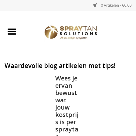
0 Artikelen - €0,00
Home
Spray Tan Apparaten
Spray Tan Starterspakketten
Waardevolle blog artikelen met tips!
Wees je
Spray Tan Vloeistoffen
ervan
bewust
Selftan producten
wat
jouw
kostprij
Salon verkoop
s is per
sprayta
Verzorging / Accessoires