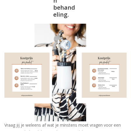
n
behand
Onderdelen
eling.
Ventilatoren / Afzuiging
Promotie materiaal
Salon kleding
Vraag hier om een vrijblijvend
adviesgesprek met ons!
Trainingen
Suntana
Vraag jij je weleens af wat je minstens moet vragen voor een