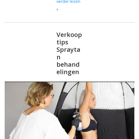
verder lezen
Sjolie
»
IBZ
Verkoop
Cadeaubonnen
tips
Sprayta
n
Blog
behand
elingen
Merken
gift cards/ cadeau bonnen