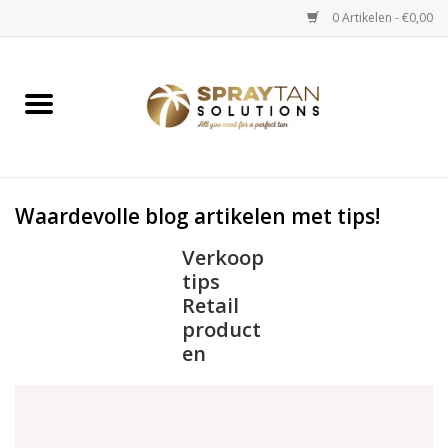
0 Artikelen - €0,00
Home
Spray Tan Apparaten
Spray Tan Starterspakketten
Waardevolle blog artikelen met tips!
Verkoop
Spray Tan Vloeistoffen
tips
Retail
Selftan producten
product
en
Salon verkoop
Verzorging / Accessoires