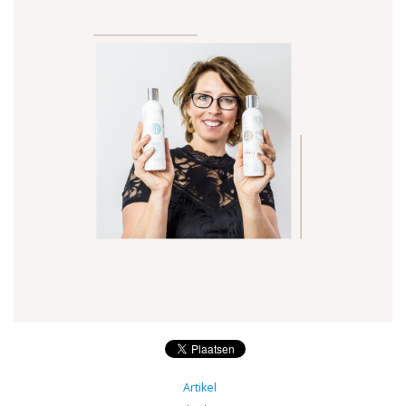
Onderdelen
Ventilatoren / Afzuiging
Promotie materiaal
Salon kleding
Vraag hier om een vrijblijvend
adviesgesprek met ons!
Trainingen
Suntana
Artikel