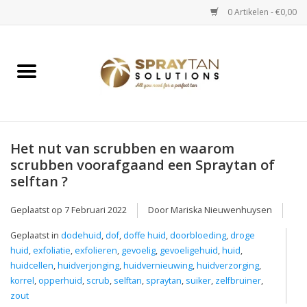
0 Artikelen - €0,00
Home
Spray Tan Apparaten
Spray Tan Starterspakketten
Het nut van scrubben en waarom
scrubben voorafgaand een Spraytan of
selftan ?
Spray Tan Vloeistoffen
Geplaatst op
7 Februari 2022
Door Mariska Nieuwenhuysen
Selftan producten
Geplaatst in
dodehuid
,
dof
,
doffe huid
,
doorbloeding
,
droge
huid
,
exfoliatie
,
exfolieren
,
gevoelig
,
gevoeligehuid
,
huid
,
Salon verkoop
huidcellen
,
huidverjonging
,
huidvernieuwing
,
huidverzorging
,
korrel
,
opperhuid
,
scrub
,
selftan
,
spraytan
,
suiker
,
zelfbruiner
,
zout
Verzorging / Accessoires