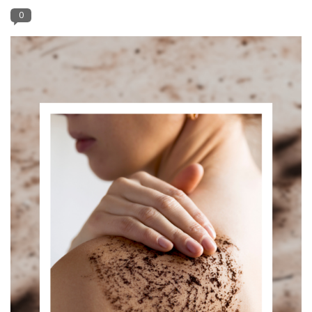
0
Onderdelen
Ventilatoren / Afzuiging
Promotie materiaal
Salon kleding
Vraag hier om een vrijblijvend
adviesgesprek met ons!
Trainingen
Suntana