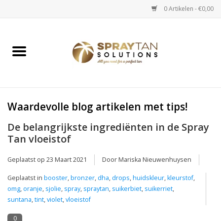
0 Artikelen - €0,00
Home
Spray Tan Apparaten
Spray Tan Starterspakketten
Waardevolle blog artikelen met tips!
De belangrijkste ingrediënten in de Spray
Spray Tan Vloeistoffen
Tan vloeistof
Selftan producten
Geplaatst op
23 Maart 2021
Door Mariska Nieuwenhuysen
Geplaatst in
booster
,
bronzer
,
dha
,
drops
,
huidskleur
,
kleurstof
,
Salon verkoop
omg
,
oranje
,
sjolie
,
spray
,
spraytan
,
suikerbiet
,
suikerriet
,
suntana
,
tint
,
violet
,
vloeistof
Verzorging / Accessoires
0