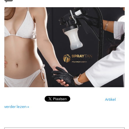
Onderdelen
Ventilatoren / Afzuiging
Promotie materiaal
Salon kleding
Vraag hier om een vrijblijvend
adviesgesprek met ons!
Trainingen
Artikel
verder lezen »
Suntana