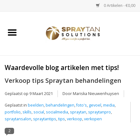
0 Artikelen - €0,00
Home
Spray Tan Apparaten
Spray Tan Starterspakketten
Waardevolle blog artikelen met tips!
Verkoop tips Spraytan behandelingen
Spray Tan Vloeistoffen
Geplaatst op
9 Maart 2021
Door Mariska Nieuwenhuysen
Selftan producten
Geplaatst in
beelden
,
behandelingen
,
foto's
,
gevoel
,
media
,
portfolio
,
skills
,
social
,
socialmedia
,
spraytan
,
spraytanpro
,
Salon verkoop
spraytansalon
,
spraytantips
,
tips
,
verkoop
,
verkopen
2
Verzorging / Accessoires