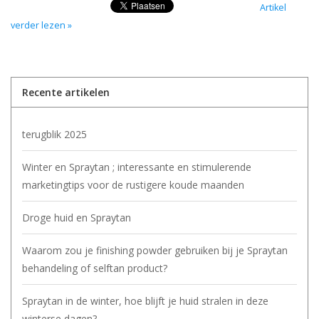
Sjolie
Artikel
verder lezen »
IBZ
Cadeaubonnen
Recente artikelen
Blog
terugblik 2025
Winter en Spraytan ; interessante en stimulerende
Merken
marketingtips voor de rustigere koude maanden
gift cards/ cadeau bonnen
Droge huid en Spraytan
Waarom zou je finishing powder gebruiken bij je Spraytan
behandeling of selftan product?
Spraytan in de winter, hoe blijft je huid stralen in deze
winterse dagen?