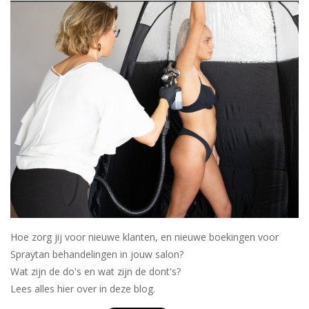
Onderdelen
Ventilatoren / Afzuiging
Promotie materiaal
Salon kleding
Vraag hier om een vrijblijvend
adviesgesprek met ons!
Hoe zorg jij voor nieuwe klanten, en nieuwe boekingen voor
Trainingen
Spraytan behandelingen in jouw salon?
Wat zijn de do's en wat zijn de dont's?
Suntana
Lees alles hier over in deze blog.