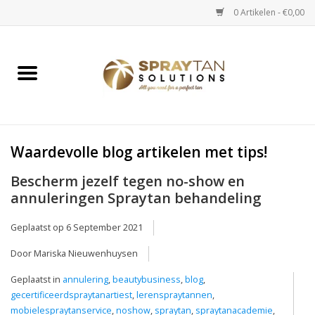
0 Artikelen - €0,00
Home
Spray Tan Apparaten
Spray Tan Starterspakketten
Waardevolle blog artikelen met tips!
Bescherm jezelf tegen no-show en
Spray Tan Vloeistoffen
annuleringen Spraytan behandeling
Selftan producten
Geplaatst op
6 September 2021
Door Mariska Nieuwenhuysen
Salon verkoop
Geplaatst in
annulering
,
beautybusiness
,
blog
,
gecertificeerdspraytanartiest
,
lerenspraytannen
,
Verzorging / Accessoires
mobielespraytanservice
,
noshow
,
spraytan
,
spraytanacademie
,