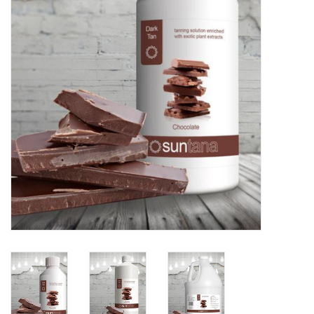
Onderdelen
Ventilatoren / Afzuiging
Promotie materiaal
Salon kleding
Vraag hier om een vrijblijvend
adviesgesprek met ons!
Trainingen
Suntana