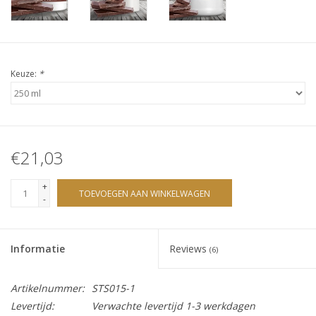
Sjolie
IBZ
Keuze:
*
Cadeaubonnen
Blog
€21,03
Merken
+
TOEVOEGEN AAN WINKELWAGEN
-
gift cards/ cadeau bonnen
Informatie
Reviews
(6)
Artikelnummer:
STS015-1
Levertijd:
Verwachte levertijd 1-3 werkdagen