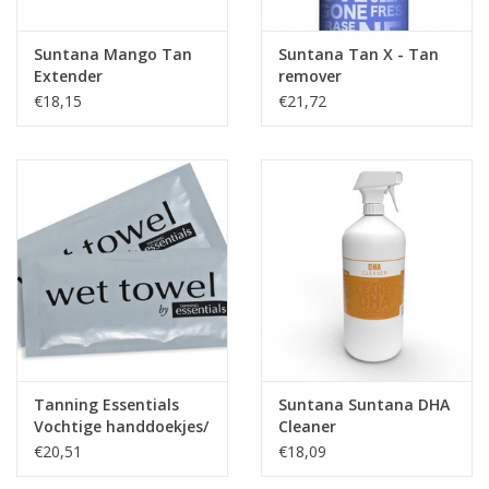
Suntana Mango Tan
Suntana Tan X - Tan
Extender
remover
€18,15
€21,72
Tanning Essentials
Suntana Suntana DHA
Vochtige handdoekjes/
Cleaner
wet towels
€20,51
€18,09