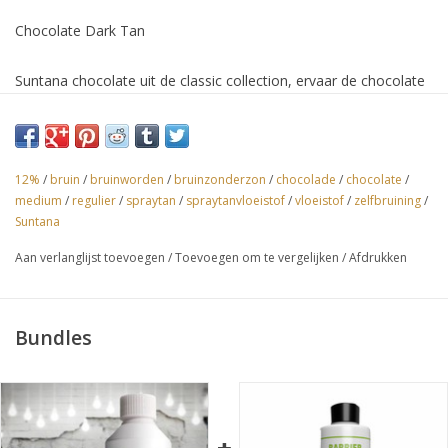
Chocolate Dark Tan
Suntana chocolate uit de classic collection, ervaar de chocolate
dream tijdens de spraytan.
Suntana chocolate spraytan lotions geven de huid die een
diepe, natuurlijk ogende bruine kleur willen met donkere
12%
/
bruin
/
bruinworden
/
bruinzonderzon
/
chocolade
/
chocolate
/
medium
/
regulier
/
spraytan
/
spraytanvloeistof
/
vloeistof
/
zelfbruining
/
ondertonen.
Suntana
Verkrijgbaar in de volgende hoeveelheden:
Aan verlanglijst toevoegen
/
Toevoegen om te vergelijken
/
Afdrukken
250ml: 3 -4 tanning behandelingen, gehele lichaam
1000ml: 16 - 20 behandelingen, gehele lichaam
4000ml: 70 - 80 behandelingen, gehele lichaam
Bundles
Ingrediënten
:
Water (Agua)
Dihydroxyacetone