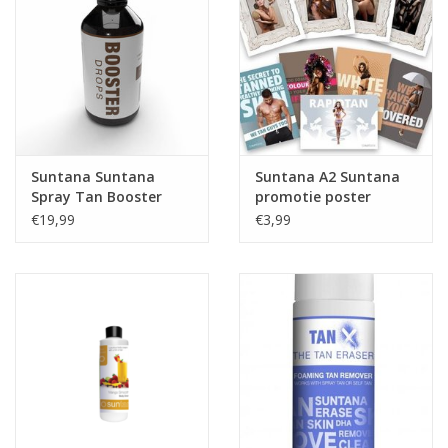
Suntana Suntana
Suntana A2 Suntana
Spray Tan Booster
promotie poster
Drops
collectie - 6x A2
€19,99
€3,99
promotie posters