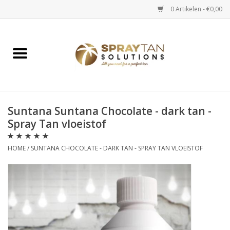
0 Artikelen - €0,00
Home
Spray Tan Apparaten
Spray Tan Starterspakketten
Suntana Suntana Chocolate - dark tan -
Spray Tan vloeistof
Spray Tan Vloeistoffen
HOME
/
SUNTANA CHOCOLATE - DARK TAN - SPRAY TAN VLOEISTOF
Selftan producten
Salon verkoop
Verzorging / Accessoires