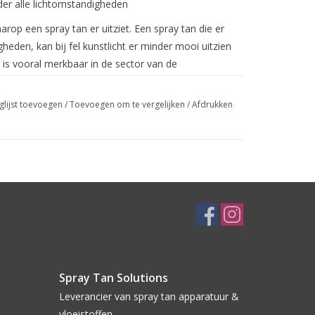
onder alle lichtomstandigheden
rop een spray tan er uitziet. Een spray tan die er
eden, kan bij fel kunstlicht er minder mooi uitzien
t is vooral merkbaar in de sector van de
s etc.) En te gebruiken bij warme huidtypen.
glijst toevoegen
/
Toevoegen om te vergelijken
/
Afdrukken
et kleurenspectrum , dus de Suntana Show Tan met
ert de beste natuurlijke bruine resultaten .
of in spray tan) eigenlijk kleurloos is. Het zijn de
erste instantie ziet wanneer je een spray tan
helder en ongelooflijk moeilijk gelijkmatig toe te
s worden gemaakt door het samen mengen van 3
men de bronskleur maken). Door het manipuleren van
rie kleuren, kunnen fabrikanten invloed hebben op
zijn meestal ofwel groen of rood gebaseerd maar nu
Spray Tan Solutions
Leverancier van spray tan apparatuur &
vloeistoffen