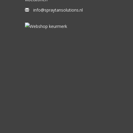
na Show Tan (zelfde ingrediënten/inhoud), alleen
s ook gebruiken voor
info@spraytansolutions.nl
e klappen, u kunt een keuze maken uit 3x 250ml en
, Erythrulose, Glycerin, Phenoxyethanol,
tric Acid, Aloe Barbadensis leaf extract, Poloxamer
) Polyacrylamide, C13-C14 Isoparaffin, Vaccinium
ryl Acetate, 2-Methylpropan-2-Ol. Laureth -7,
enzoate, C117200 ( F,D & C Red 33), Cil9140 ( F,
ue 1), Benzyl Salicylate, Hexyl Cinnamal,