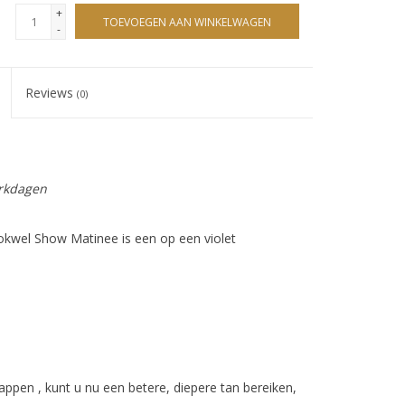
+
TOEVOEGEN AAN WINKELWAGEN
-
Reviews
(0)
erkdagen
kwel Show Matinee is een op een violet
appen , kunt u nu een betere, diepere tan bereiken,