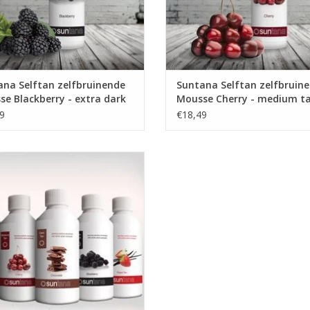
ana Selftan zelfbruinende
Suntana Selftan zelfbruin
e Blackberry - extra dark
Mousse Cherry - medium t
9
€18,49
ana famous five, 5 verschillende
stoffen, voordeelpakket spray tan,
rapid tan
EVOEGEN AAN WINKELWAGEN