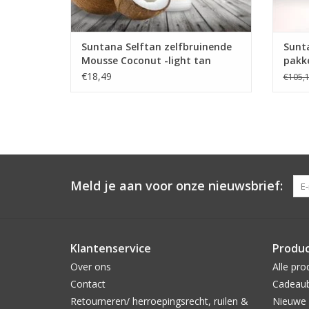
Suntana Selftan zelfbruinende
Sunt
Mousse Coconut -light tan
pakk
€18,49
€105,
Meld je aan voor onze nieuwsbrief:
Klantenservice
Produ
Over ons
Alle pro
Contact
Cadeau
Retourneren/ herroepingsrecht, ruilen &
Nieuwe 