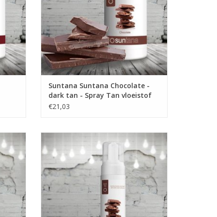
Suntana Suntana Chocolate -
dark tan - Spray Tan vloeistof
€21,03
ousse
Suntana Selftan zelfbruinende Mousse
Chocolate - dark tan
GEN
TOEVOEGEN AAN WINKELWAGEN