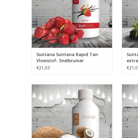
Suntana Suntana Rapid Tan
Sunt
Vloeistof- Snelbruiner
extra
Strawberry/Vanille
vloei
€21,03
€21,0
Suntana Suntana Coconut - light tan- Spray
Sunt
Tan vloeistof
TOEVOEGEN AAN WINKELWAGEN
TO