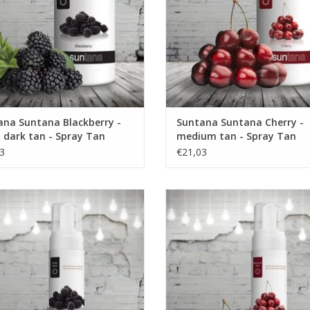
ana Suntana Blackberry -
Suntana Suntana Cherry -
 dark tan - Spray Tan
medium tan - Spray Tan
stof
vloeistof
3
€21,03
ana Selftan zelfbruinende Mousse
Suntana Selftan zelfbruinende M
Blackberry - extra dark tan
Cherry - medium tan
EVOEGEN AAN WINKELWAGEN
TOEVOEGEN AAN WINKELWA