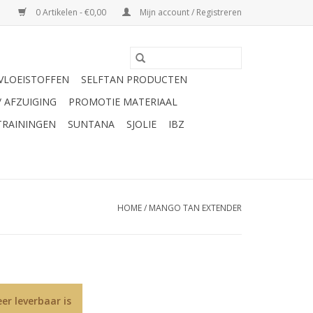
0 Artikelen - €0,00
Mijn account / Registreren
VLOEISTOFFEN
SELFTAN PRODUCTEN
/ AFZUIGING
PROMOTIE MATERIAAL
TRAININGEN
SUNTANA
SJOLIE
IBZ
HOME
/
MANGO TAN EXTENDER
er leverbaar is