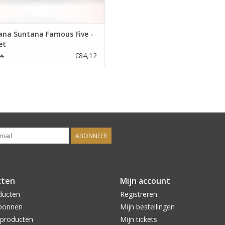
ana Suntana Famous Five -
et
€84,12
15
ABONNEER
cten
Mijn account
ducten
Registreren
bonnen
Mijn bestellingen
producten
Mijn tickets