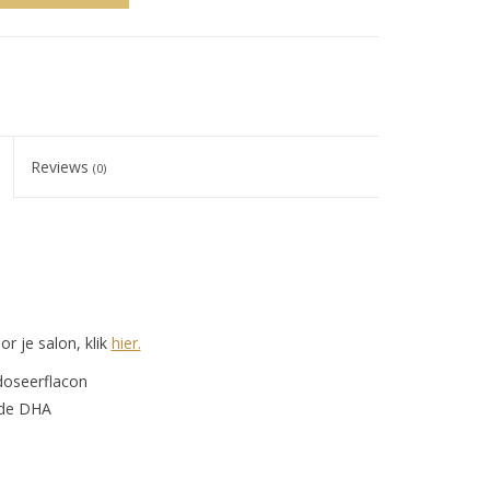
Reviews
(0)
r je salon, klik
hier.
doseerflacon
gde DHA