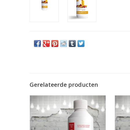
Gerelateerde producten
Suntana Suntana Rapid Tan Vloeistof-
Suntan
Snelbruiner Strawberry/Vanille
TOEVOEGEN AAN WINKELWAGEN
TO