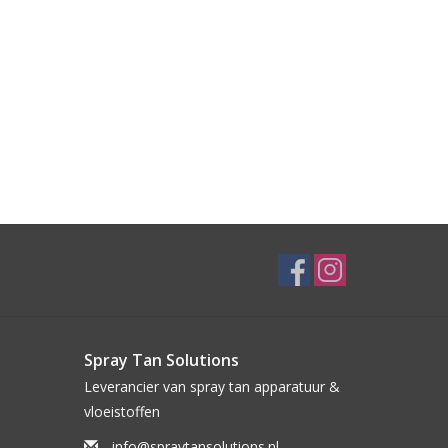
Spray Tan Solutions
Leverancier van spray tan apparatuur &
vloeistoffen
info@spraytansolutions.nl