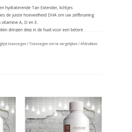
n hydraterende Tan Extender, lichtjes
es de juiste hoeveelheid DHA om uw zelfbruining
n vitamine A, D en E.
liën dringen diep in de huid voor een betere
raalt uw huid en voelt deze ongelooflijk zacht en
glijst toevoegen
/
Toevoegen om te vergelijken
/
Afdrukken
, Propylene Glycol, Dihydroxyacetone, Glycerin,
 Acrylate, Sodium Acryloyldimenthyl, Taurate,
hanol, Isohexadecane, Dimethicone, Parfum (
xylglycerin, Sorbitan Isostearate, Tocopheryl
3). Aloe Barbadensis Vera blad extract, Sodium
um Pantothenate, Sodium Ascorbyl Phosphate
dium Benzoate, Potassium Sorbate,
xyl Cinnamal, Citroneliol
 tan -
Suntana Suntana Chocolate - dark tan -
Spray Tan vloeistof
GEN
TOEVOEGEN AAN WINKELWAGEN