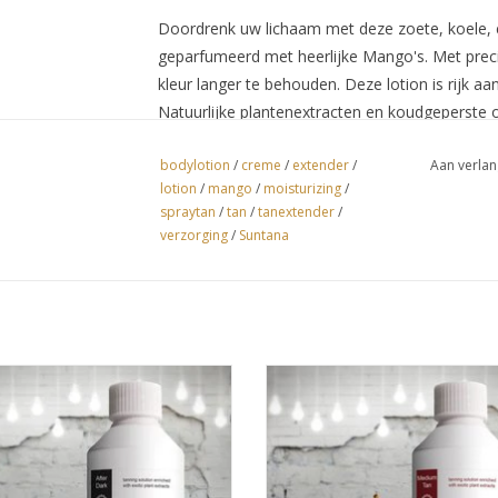
Doordrenk uw lichaam met deze zoete, koele, e
geparfumeerd met heerlijke Mango's. Met preci
kleur langer te behouden. Deze lotion is rijk aa
Natuurlijke plantenextracten en koudgeperste o
hydratatie. Na het toepassen van deze lotion st
bodylotion
/
creme
/
extender
/
Aan verlan
glad.
lotion
/
mango
/
moisturizing
/
ingrediënten: Aqua (water) Isopropyl, Myristate
spraytan
/
tan
/
tanextender
/
Stearic, Acid, Cetearyl Alcohol, Hydroxyethinyl
verzorging
/
Suntana
Copolymer, Glyceryl monostearate, Phenoxyet
Fragance), Xanthan Gum Polysorbate-60, Ethylhe
Acetate (vitamine E), Ninacinamide (vitamine B
Starch Octenylsuccinate, Maltodextrin, Calci
(vitamine C), Pyridoxine HCL(vitamine B6), So
Silica,Limonene, Lonalool, Benzyl Salicylate, He
a Suntana Blackberry - extra dark
Suntana Suntana Cherry - medium
tan - Spray Tan vloeistof
Spray Tan vloeistof
EVOEGEN AAN WINKELWAGEN
TOEVOEGEN AAN WINKELWA