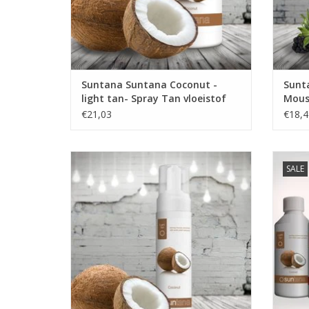
Suntana Suntana Coconut -
Sunt
light tan- Spray Tan vloeistof
Mouss
tan
€21,03
€18,4
SALE
Suntana Selftan zelfbruinende Mousse
Sunt
Coconut -light tan
vloei
TOEVOEGEN AAN WINKELWAGEN
TO