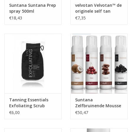
Ingrediënten
: Aqua ( gedestilleerd water) Dihydroxyaceton,
Suntana Suntana Prep
velvotan Velvotan™ de
spray 500ml
originele self tan
Propyleenglycol,Cocamidopropyl Betaine Fenoxyethanol,
handschoen
€18,43
€7,35
Glycerine Plantaardig ( 99% koosjer), MX-485,
Dimethylisosorbide ,(DMI Polysorbate 80, Emblica Officinalis (
Indiase Goosberry) Euterpe Olereacaeae Fruit extract Fruit
Berry, Ficus Garica Extract Lycium Barbarum ( Goji berry)
extract, Fraganac, Citrid Acid.
Tanning Essentials
Suntana
Exfoliating Scrub
Zelfbruinende Mousse
handschoen
combo (4 stuks)
€6,00
€50,47