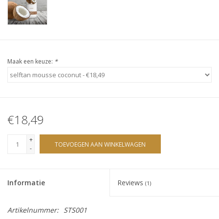
Sjolie
IBZ
Cadeaubonnen
Maak een keuze:
*
Blog
Merken
€18,49
+
gift cards/ cadeau bonnen
TOEVOEGEN AAN WINKELWAGEN
-
Informatie
Reviews
(1)
Artikelnummer:
STS001