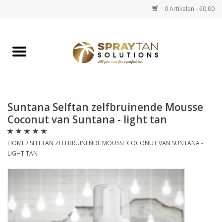
0 Artikelen - €0,00
Home
Spray Tan Apparaten
Spray Tan Starterspakketten
Suntana Selftan zelfbruinende Mousse
Coconut van Suntana - light tan
Spray Tan Vloeistoffen
HOME
/
SELFTAN ZELFBRUINENDE MOUSSE COCONUT VAN SUNTANA -
LIGHT TAN
Selftan producten
Salon verkoop
Verzorging / Accessoires