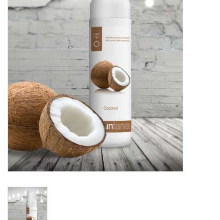
Onderdelen
Ventilatoren / Afzuiging
Promotie materiaal
Salon kleding
Vraag hier om een vrijblijvend
adviesgesprek met ons!
Trainingen
Suntana