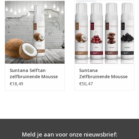
Onderdelen
Ventilatoren / Afzuiging
Promotie materiaal
Salon kleding
Suntana Selftan
Suntana
zelfbruinende Mousse
Zelfbruinende Mousse
Vraag hier om een vrijblijvend
Coconut -light tan
combo (4 stuks)
€18,49
€50,47
adviesgesprek met ons!
Trainingen
Suntana
Meld je aan voor onze nieuwsbrief: