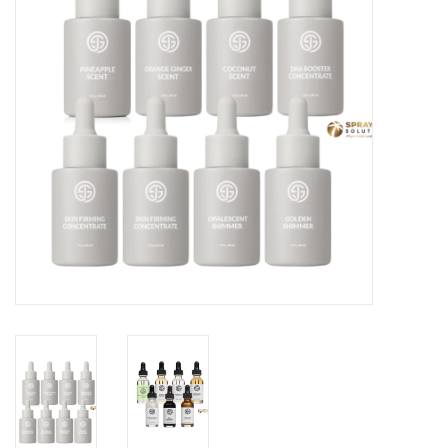
Onderdelen
Ventilatoren / Afzuiging
Promotie materiaal
Salon kleding
Vraag hier om een vrijblijvend
adviesgesprek met ons!
Trainingen
Suntana