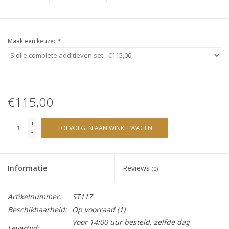
Sjolie
IBZ
Maak een keuze:
*
Cadeaubonnen
Blog
€115,00
Merken
+
TOEVOEGEN AAN WINKELWAGEN
-
gift cards/ cadeau bonnen
Informatie
Reviews
(0)
Artikelnummer:
ST117
Beschikbaarheid:
Op voorraad
(1)
Voor 14:00 uur besteld, zelfde dag
Levertijd: