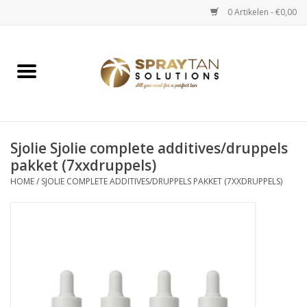
0 Artikelen - €0,00
Home
Spray Tan Apparaten
Spray Tan Starterspakketten
Sjolie Sjolie complete additives/druppels
pakket (7xxdruppels)
HOME
/
SJOLIE COMPLETE ADDITIVES/DRUPPELS PAKKET (7XXDRUPPELS)
Spray Tan Vloeistoffen
Selftan producten
Salon verkoop
Verzorging / Accessoires