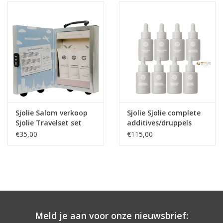
Onderdelen
Ventilatoren / Afzuiging
Promotie materiaal
Salon kleding
Sjolie Salom verkoop
Sjolie Sjolie complete
Sjolie Travelset set
additives/druppels
Vraag hier om een vrijblijvend
Glow on the Go
pakket (l7x druppels)
€35,00
€115,00
adviesgesprek met ons!
Trainingen
Suntana
Meld je aan voor onze nieuwsbrief: