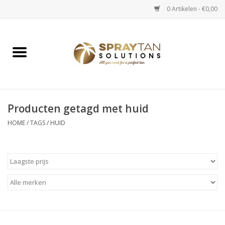
0 Artikelen - €0,00
Home
Spray Tan Apparaten
Spray Tan Starterspakketten
Producten getagd met huid
HOME
/
TAGS
/
HUID
Spray Tan Vloeistoffen
Selftan producten
Salon verkoop
Verzorging / Accessoires