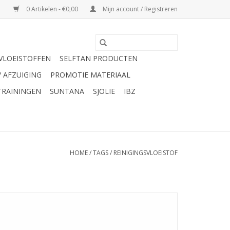
0 Artikelen - €0,00
Mijn account / Registreren
VLOEISTOFFEN
SELFTAN PRODUCTEN
/ AFZUIGING
PROMOTIE MATERIAAL
TRAININGEN
SUNTANA
SJOLIE
IBZ
HOME
/
TAGS
/
REINIGINGSVLOEISTOF