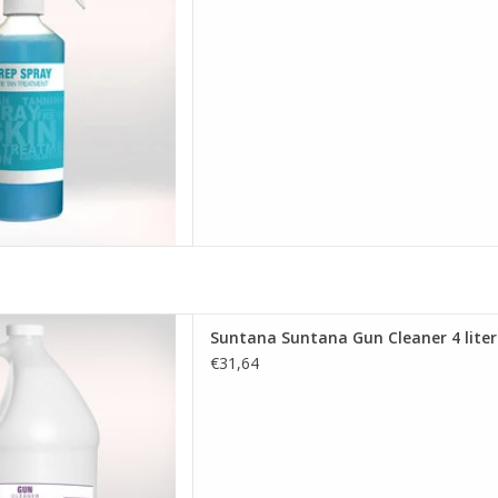
leaner 4 liter| Spray pistool
Suntana Suntana Gun Cleaner 4 liter|
ings vloeistof
€31,64
 AAN WINKELWAGEN