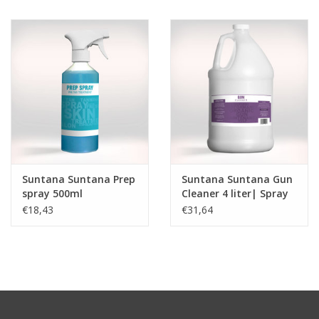
Onderdelen
Ventilatoren / Afzuiging
Promotie materiaal
Salon kleding
Suntana Suntana Prep
Suntana Suntana Gun
Vraag hier om een vrijblijvend
spray 500ml
Cleaner 4 liter| Spray
adviesgesprek met ons!
pistool reinigings
€18,43
€31,64
vloeistof
Trainingen
Suntana