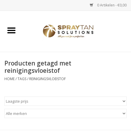
0 Artikelen - €0,00
Home
Spray Tan Apparaten
Spray Tan Starterspakketten
Producten getagd met
reinigingsvloeistof
Spray Tan Vloeistoffen
HOME
/
TAGS
/
REINIGINGSVLOEISTOF
Selftan producten
Salon verkoop
Verzorging / Accessoires