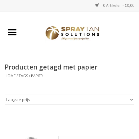
0 Artikelen - €0,00
Home
Spray Tan Apparaten
Spray Tan Starterspakketten
Producten getagd met papier
HOME
/
TAGS
/
PAPIER
Spray Tan Vloeistoffen
Selftan producten
Salon verkoop
Verzorging / Accessoires