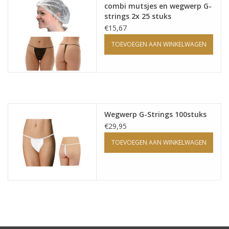
combi mutsjes en wegwerp G-
strings 2x 25 stuks
Onderdelen
€15,67
TOEVOEGEN AAN WINKELWAGEN
Ventilatoren / Afzuiging
Promotie materiaal
Salon kleding
Wegwerp G-Strings 100stuks
€29,95
Vraag hier om een vrijblijvend
TOEVOEGEN AAN WINKELWAGEN
adviesgesprek met ons!
Trainingen
Suntana