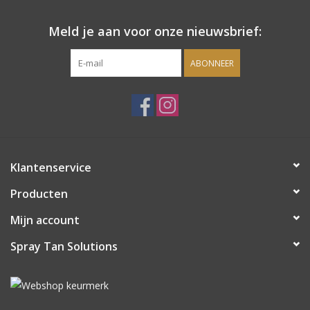
Sjolie
Meld je aan voor onze nieuwsbrief:
IBZ
ABONNEER
Cadeaubonnen
Blog
Merken
Klantenservice
Producten
gift cards/ cadeau bonnen
Mijn account
Spray Tan Solutions