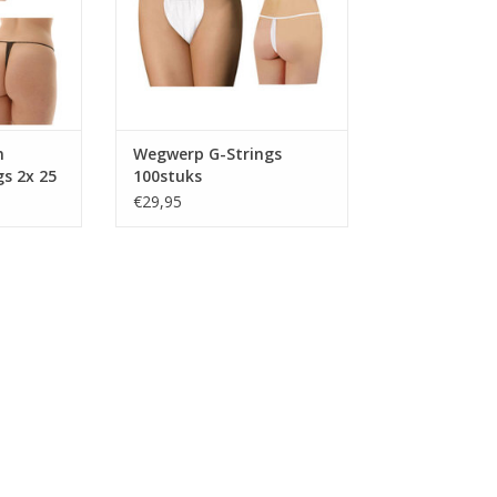
n
Wegwerp G-Strings
s 2x 25
100stuks
€29,95