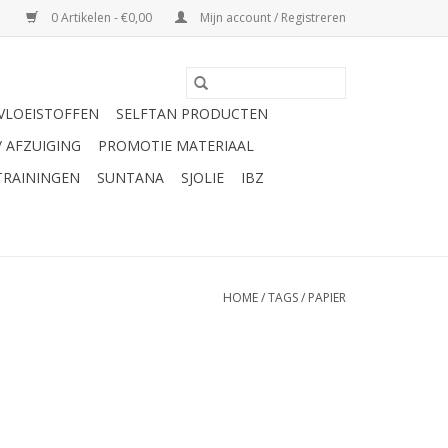
0 Artikelen - €0,00
Mijn account / Registreren
VLOEISTOFFEN
SELFTAN PRODUCTEN
/ AFZUIGING
PROMOTIE MATERIAAL
TRAININGEN
SUNTANA
SJOLIE
IBZ
HOME
/
TAGS
/
PAPIER