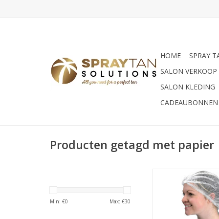
HOME
SPRAY T
SALON VERKOOP
SALON KLEDING
CADEAUBONNEN
Producten getagd met papier
combi mutsjes en w
strings 2x 25 s
Min: €
0
Max: €
30