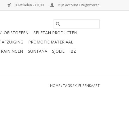
0 Artikelen - €0,00
Mijn account / Registreren
VLOEISTOFFEN
SELFTAN PRODUCTEN
/ AFZUIGING
PROMOTIE MATERIAAL
TRAININGEN
SUNTANA
SJOLIE
IBZ
HOME
/
TAGS
/
KLEURENKAART