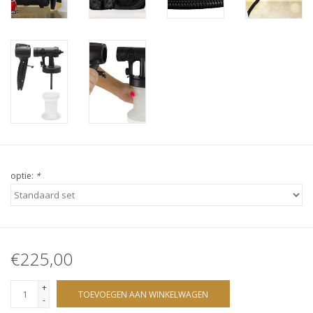
Sjolie
IBZ
Cadeaubonnen
Blog
Merken
optie:
*
gift cards/ cadeau bonnen
€225,00
+
TOEVOEGEN AAN WINKELWAGEN
-