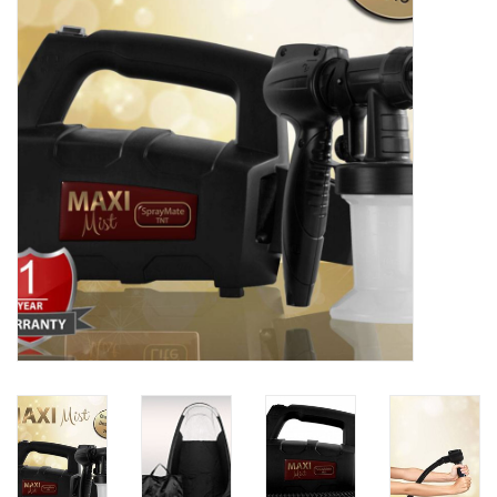
Onderdelen
Ventilatoren / Afzuiging
Promotie materiaal
Salon kleding
Vraag hier om een vrijblijvend
adviesgesprek met ons!
Trainingen
Suntana