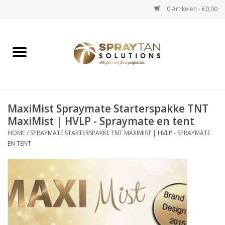
0 Artikelen - €0,00
Home
Spray Tan Apparaten
Spray Tan Starterspakketten
MaxiMist Spraymate Starterspakke TNT
MaxiMist | HVLP - Spraymate en tent
HOME
/
SPRAYMATE STARTERSPAKKE TNT MAXIMIST | HVLP - SPRAYMATE
Spray Tan Vloeistoffen
EN TENT
Selftan producten
Salon verkoop
Verzorging / Accessoires