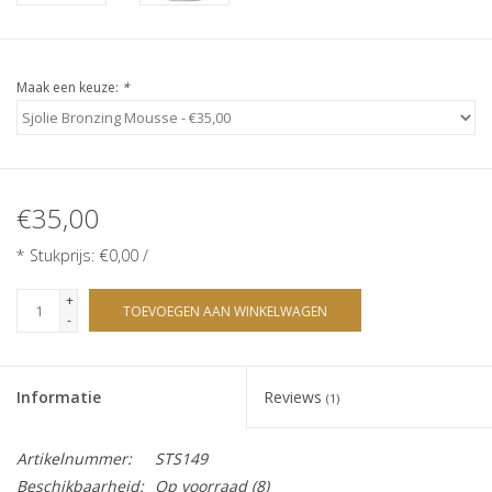
Sjolie
IBZ
Maak een keuze:
*
Cadeaubonnen
Blog
€35,00
* Stukprijs: €0,00 /
Merken
+
TOEVOEGEN AAN WINKELWAGEN
gift cards/ cadeau bonnen
-
Informatie
Reviews
(1)
Artikelnummer:
STS149
Beschikbaarheid:
Op voorraad
(8)