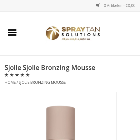
0 Artikelen - €0,00
Home
Spray Tan Apparaten
Spray Tan Starterspakketten
Sjolie Sjolie Bronzing Mousse
HOME
/
SJOLIE BRONZING MOUSSE
Spray Tan Vloeistoffen
Selftan producten
Salon verkoop
Verzorging / Accessoires