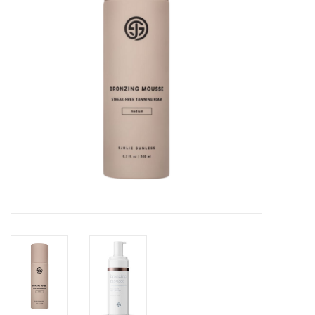
Onderdelen
Ventilatoren / Afzuiging
Promotie materiaal
Salon kleding
Vraag hier om een vrijblijvend
adviesgesprek met ons!
Trainingen
Suntana