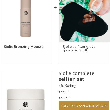
kleur bouwt zich geleidelijk op met een
medium glow
resultaat
streeploos resultaat met een c
osmetische bronzer
medium glow ontwikkelt zich b
innen 8 uur
hydraterende en zijdezachte
huidverzorgende
eigenschappen
aangename
bloemige geur
geschikt voor gebruik
gehele lichaam of hoofd en
Sjolie Bronzing Mousse
Sjolie selftan glove
Sjolie tanning mitt
halsgebied
TIP: gebruik voor een gelijkmatige vervaging en langdurige
kleur resultaat in combinatie met Sjolie body wash en Sjolie
Sjolie complete
tan extender crème.
selftan set
Deze zelfbruiner in mousse dispenser bevat kwaliteit die je
4% Korting
gewend bent van de Sjolie producten, 100% vegan, vrij van
€66,00
parabenen, hypoallergeen en PETA gecertificeerd.
€63,50
TOEVOEGEN AAN WINKELWAGEN