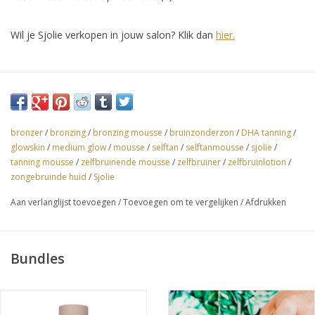
Wil je Sjolie verkopen in jouw salon? Klik dan
hier.
Sjolie Bronzing Mousse is een fijne zelfbruinende mousse
creëer een prachtige sunkissed medium gloed op jouw huid,
bevat 10% DHA. Deze selftan mousse van Sjolie zorgt
voor een
streeploos effect in combinatie met een selftan glove te
bronzer
/
bronzing
/
bronzing mousse
/
bruinzonderzon
/
DHA tanning
/
gebruiken.
Bevat een cosmetische waarmee je direct een
glowskin
/
medium glow
/
mousse
/
selftan
/
selftanmousse
/
sjolie
/
tanning mousse
/
zelfbruinende mousse
/
zelfbruiner
/
zelfbruinlotion
/
resultaat kan zien , de kleur bouwt zich geleidelijk tijdens de
zongebruinde huid
/
Sjolie
inwerktijd op. Aanbevolen inwerktijd van 8 uur.
Aan verlanglijst toevoegen
/
Toevoegen om te vergelijken
/
Afdrukken
Verrijkt met Arganolie, vitamine C en glycerine om de huid een
gehydrateerd en zijdezacht gevoel.
Perfect voor gebruik over het gehele lichaam of gezicht en hals.
Bundles
Waarom juist kiezen voor een Sjolie Bronzing mousse?