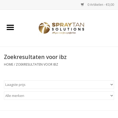
0 Artikelen - €0,00
Home
Spray Tan Apparaten
Spray Tan Starterspakketten
Zoekresultaten voor ibz
HOME
/
ZOEKRESULTATEN VOOR IBZ
Spray Tan Vloeistoffen
Selftan producten
Salon verkoop
Verzorging / Accessoires