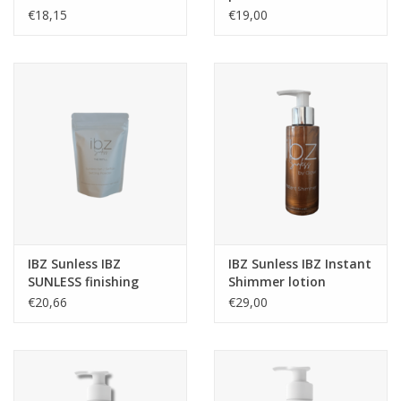
Tansafe Body Lotion
€18,15
€19,00
IBZ Sunless IBZ
IBZ Sunless IBZ Instant
SUNLESS finishing
Shimmer lotion
poeder kleine
€20,66
€29,00
verpakking 100 gram