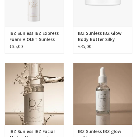
IBZ Sunless IBZ Express
IBZ Sunless IBZ Glow
Foam VIOLET Sunless
Body Butter Silky
by Glow
Almond IBZ Sunless
€35,00
€35,00
IBZ Sunless IBZ Facial
IBZ Sunless IBZ glow