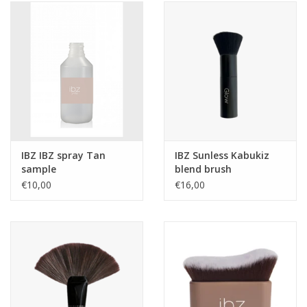
Onderdelen
Ventilatoren / Afzuiging
Promotie materiaal
Salon kleding
IBZ IBZ spray Tan
IBZ Sunless Kabukiz
sample
blend brush
Vraag hier om een vrijblijvend
€10,00
€16,00
adviesgesprek met ons!
Trainingen
Suntana