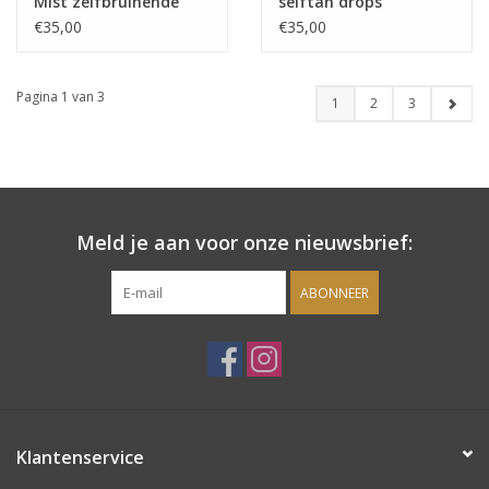
Mist zelfbruinende
selftan drops
gezichtspray
€35,00
€35,00
Pagina 1 van 3
1
2
3
Meld je aan voor onze nieuwsbrief:
ABONNEER
Klantenservice