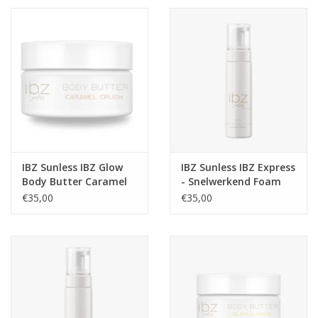
IBZ Sunless IBZ Glow
IBZ Sunless IBZ Express
Body Butter Caramel
- Snelwerkend Foam
Crush IBZ Sunless
Olive Sunless by Glow
€35,00
€35,00
selftan mousse