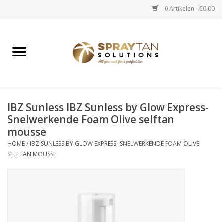
0 Artikelen - €0,00
Home
Spray Tan Apparaten
Spray Tan Starterspakketten
IBZ Sunless IBZ Sunless by Glow Express-
Snelwerkende Foam Olive selftan
mousse
Spray Tan Vloeistoffen
HOME
/
IBZ SUNLESS BY GLOW EXPRESS- SNELWERKENDE FOAM OLIVE
SELFTAN MOUSSE
Selftan producten
Salon verkoop
Verzorging / Accessoires