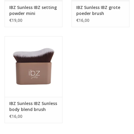
Laat 8 uur inwerken
IBZ Sunless IBZ setting
IBZ Sunless IBZ grote
voor een zeer diep
powder mini
poeder brush
resultaat
€19,00
€16,00
Laat 2 tot 4 uur
inwerken voor een
licht tot medium
resultaat
Na het afspoelen
blijft de teint zich
verder ontwikkelen
Hydrateer de huid
goed na het
douchen
IBZ Sunless IBZ Sunless
OLIJFKLEURIGE
body blend brush
basis: geschikt voor
€16,00
rode en neutrale
ondertonen