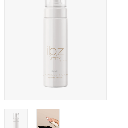
Onderdelen
Ventilatoren / Afzuiging
Promotie materiaal
Salon kleding
Vraag hier om een vrijblijvend
adviesgesprek met ons!
Trainingen
Suntana