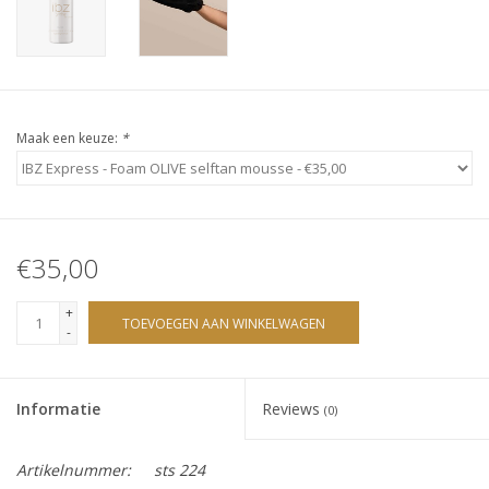
Sjolie
IBZ
Cadeaubonnen
Maak een keuze:
*
Blog
Merken
€35,00
+
gift cards/ cadeau bonnen
TOEVOEGEN AAN WINKELWAGEN
-
Informatie
Reviews
(0)
Artikelnummer:
sts 224