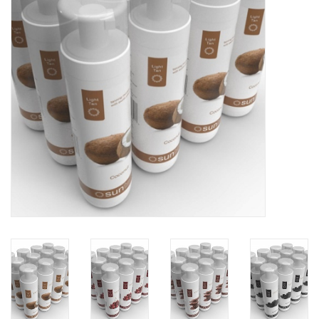
Onderdelen
Ventilatoren / Afzuiging
Promotie materiaal
Salon kleding
Vraag hier om een vrijblijvend
adviesgesprek met ons!
Trainingen
Suntana