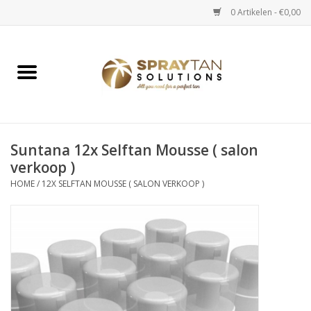
0 Artikelen - €0,00
Home
Spray Tan Apparaten
Spray Tan Starterspakketten
Suntana 12x Selftan Mousse ( salon
verkoop )
HOME
/
12X SELFTAN MOUSSE ( SALON VERKOOP )
Spray Tan Vloeistoffen
Selftan producten
Salon verkoop
Verzorging / Accessoires