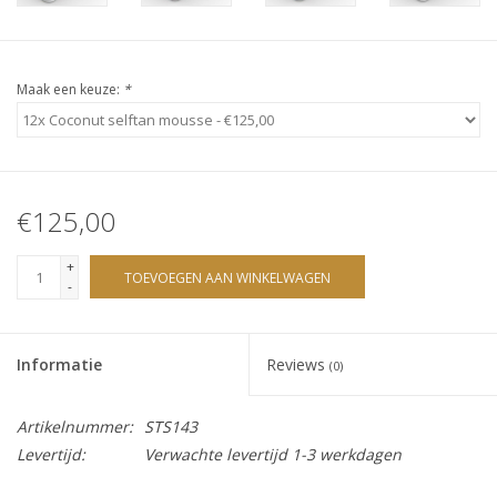
Sjolie
IBZ
Maak een keuze:
*
Cadeaubonnen
Blog
€125,00
Merken
+
TOEVOEGEN AAN WINKELWAGEN
-
gift cards/ cadeau bonnen
Informatie
Reviews
(0)
Artikelnummer:
STS143
Levertijd:
Verwachte levertijd 1-3 werkdagen