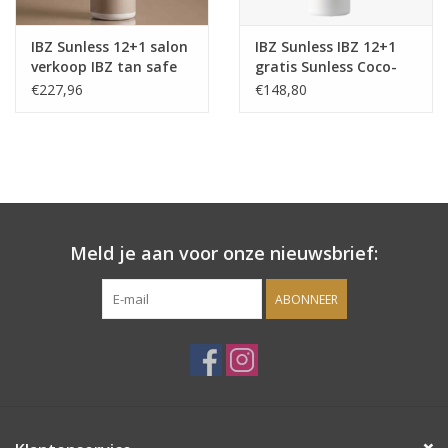
IBZ Sunless 12+1 salon
IBZ Sunless IBZ 12+1
verkoop IBZ tan safe
gratis Sunless Coco-
extend lotion
Vanille 100ml Tansafe
€227,96
€148,80
Body Lotion t
Meld je aan voor onze nieuwsbrief:
ABONNEER