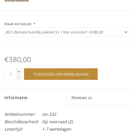
Sjolie
IBZ
Maak een keuze:
*
Cadeaubonnen
Blog
€380,00
Merken
+
TOEVOEGEN AAN WINKELWAGEN
-
gift cards/ cadeau bonnen
Informatie
Reviews
(0)
Artikelnummer:
sts-232
Beschikbaarheid:
Op voorraad
(2)
Levertijd:
1-7 werkdagen