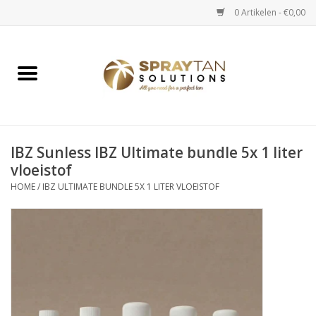
0 Artikelen - €0,00
Home
Spray Tan Apparaten
Spray Tan Starterspakketten
IBZ Sunless IBZ Ultimate bundle 5x 1 liter
vloeistof
HOME
/
IBZ ULTIMATE BUNDLE 5X 1 LITER VLOEISTOF
Spray Tan Vloeistoffen
Selftan producten
Salon verkoop
Verzorging / Accessoires