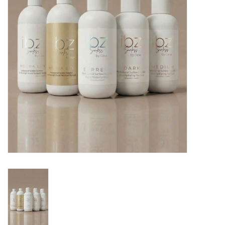
Onderdelen
Ventilatoren / Afzuiging
Promotie materiaal
Salon kleding
Vraag hier om een vrijblijvend
adviesgesprek met ons!
Trainingen
Suntana