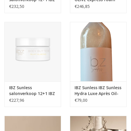
Glow Body Butter
selftan mousse Salon
€232,50
€246,85
Caramel Crush IBZ
Verkoop I
Sunless
IBZ Sunless
IBZ Sunless IBZ Sunless
salonverkoop 12+1 IBZ
Hydra Luxe Après Oil-
Silky Almond Body
(after spraytan oil)
€227,96
€79,00
Butter IBZ Sunless
1liter flacon