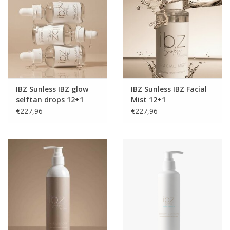
IBZ Sunless IBZ glow
IBZ Sunless IBZ Facial
selftan drops 12+1
Mist 12+1
gratis salon verkoop
zelfbruinende
€227,96
€227,96
gezichtspray salon
verkoop