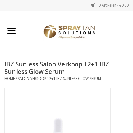
0 Artikelen - €0,00
Home
Spray Tan Apparaten
Spray Tan Starterspakketten
IBZ Sunless Salon Verkoop 12+1 IBZ
Sunless Glow Serum
HOME
/
SALON VERKOOP 12+1 IBZ SUNLESS GLOW SERUM
Spray Tan Vloeistoffen
Selftan producten
Salon verkoop
Verzorging / Accessoires