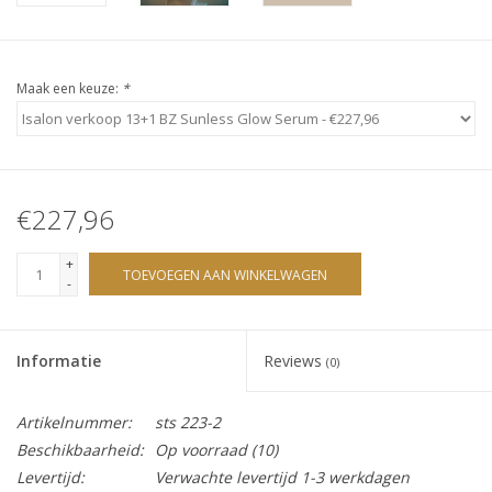
Sjolie
IBZ
Maak een keuze:
*
Cadeaubonnen
Blog
€227,96
Merken
+
TOEVOEGEN AAN WINKELWAGEN
-
gift cards/ cadeau bonnen
Informatie
Reviews
(0)
Artikelnummer:
sts 223-2
Beschikbaarheid:
Op voorraad
(10)
Levertijd:
Verwachte levertijd 1-3 werkdagen