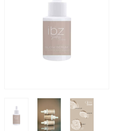
Onderdelen
Ventilatoren / Afzuiging
Promotie materiaal
Salon kleding
Vraag hier om een vrijblijvend
adviesgesprek met ons!
Trainingen
Suntana