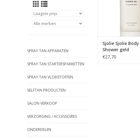
douchebeleving.
hiermee je spraytan ti
parabenen, dagelijk
voor gezicht en l
TOEVOEGEN AAN WI
Sjolie Sjolie Bod
Shower geld
SPRAY TAN APPARATEN
€27,70
SPRAY TAN STARTERSPAKKETTEN
SPRAY TAN VLOEISTOFFEN
SELFTAN PRODUCTEN
SALON VERKOOP
VERZORGING / ACCESSOIRES
ONDERDELEN