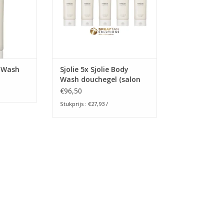
 Behoud
nt. Vrij van
s gebruik
ichaam.
NKELWAGEN
y Wash
Sjolie 5x Sjolie Body
Wash douchegel (salon
verkoop)
€96,50
Stukprijs : €27,93 /