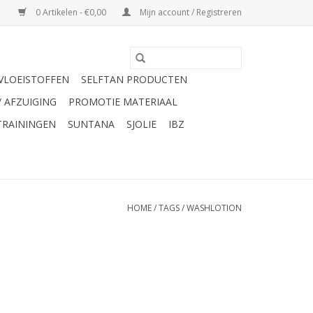
0 Artikelen - €0,00
Mijn account / Registreren
VLOEISTOFFEN
SELFTAN PRODUCTEN
/ AFZUIGING
PROMOTIE MATERIAAL
TRAININGEN
SUNTANA
SJOLIE
IBZ
HOME
/
TAGS
/
WASHLOTION