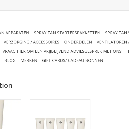
AN APPARATEN
SPRAY TAN STARTERSPAKKETTEN
SPRAY TAN 
VERZORGING / ACCESSOIRES
ONDERDELEN
VENTILATOREN 
VRAAG HIER OM EEN VRIJBLIJVEND ADVIESGESPREK MET ONS!
BLOG
MERKEN
GIFT CARDS/ CADEAU BONNEN
tion
Sjolie 5x Sjolie Body Wash
douchegel (salon verkoop)
endelijke
 van de
TOEVOEGEN AAN WINKELWAGEN
endel geur
evende