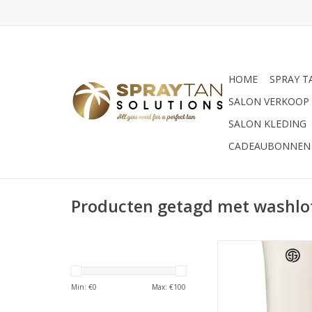
HOME
SPRAY T
SALON VERKOOP
SALON KLEDING
CADEAUBONNEN
Producten getagd met washlo
Verzorgende tan vri
douchegel, geniet
Min: €
0
Max: €
100
heerlijke vanille-lav
voor een rustg