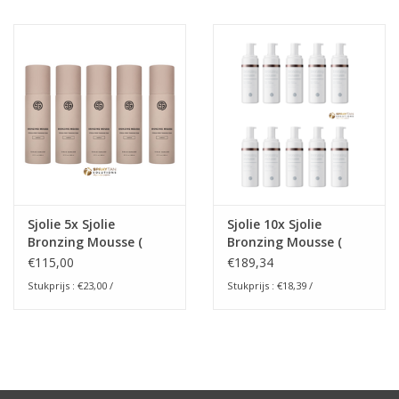
Onderdelen
Ventilatoren / Afzuiging
Promotie materiaal
Salon kleding
Sjolie 5x Sjolie
Sjolie 10x Sjolie
Vraag hier om een vrijblijvend
Bronzing Mousse (
Bronzing Mousse (
adviesgesprek met ons!
salon verkoop)
salon verkoop)
€115,00
€189,34
Stukprijs : €23,00 /
Stukprijs : €18,39 /
Trainingen
Suntana