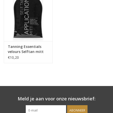
Onderdelen
Ventilatoren / Afzuiging
Promotie materiaal
Tanning Essentials
velours Selftan mitt
Salon kleding
€10,20
Vraag hier om een vrijblijvend
adviesgesprek met ons!
Trainingen
Meld je aan voor onze nieuwsbrief:
Suntana
ABONNEER