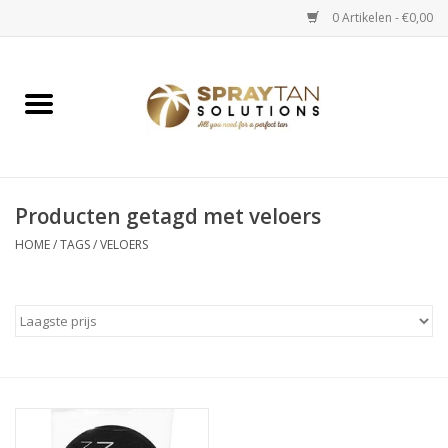
0 Artikelen - €0,00
Home
Spray Tan Apparaten
Spray Tan Starterspakketten
Producten getagd met veloers
HOME
/
TAGS
/
VELOERS
Spray Tan Vloeistoffen
Selftan producten
Salon verkoop
Verzorging / Accessoires