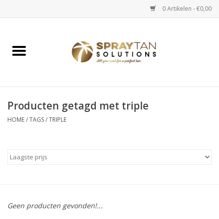
0 Artikelen - €0,00
Home
Spray Tan Apparaten
Spray Tan Starterspakketten
Producten getagd met triple
HOME
/
TAGS
/
TRIPLE
Spray Tan Vloeistoffen
Selftan producten
Salon verkoop
Geen producten gevonden!...
Verzorging / Accessoires