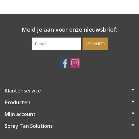
Onderdelen
Meld je aan voor onze nieuwsbrief:
Ventilatoren / Afzuiging
ABONNEER
Promotie materiaal
Salon kleding
Vraag hier om een vrijblijvend
Klantenservice
adviesgesprek met ons!
Producten
Trainingen
Mijn account
Suntana
Spray Tan Solutions