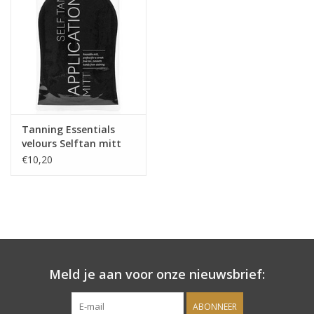
Onderdelen
Ventilatoren / Afzuiging
Promotie materiaal
Tanning Essentials
velours Selftan mitt
Salon kleding
€10,20
Vraag hier om een vrijblijvend
adviesgesprek met ons!
Trainingen
Meld je aan voor onze nieuwsbrief:
Suntana
ABONNEER