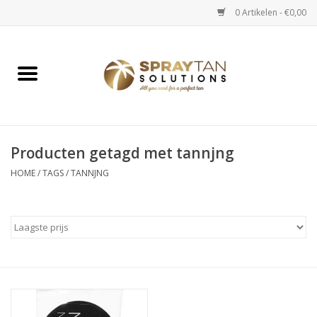
0 Artikelen - €0,00
Home
Spray Tan Apparaten
Spray Tan Starterspakketten
Producten getagd met tannjng
HOME
/
TAGS
/
TANNJNG
Spray Tan Vloeistoffen
Selftan producten
Salon verkoop
Verzorging / Accessoires