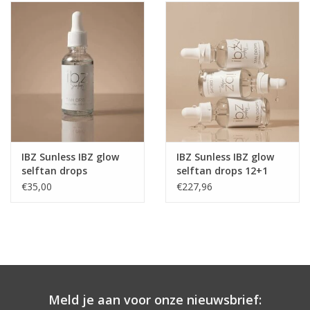
Onderdelen
Ventilatoren / Afzuiging
Promotie materiaal
Salon kleding
IBZ Sunless IBZ glow
IBZ Sunless IBZ glow
selftan drops
selftan drops 12+1
Vraag hier om een vrijblijvend
gratis salon verkoop
€35,00
€227,96
adviesgesprek met ons!
Trainingen
Suntana
Meld je aan voor onze nieuwsbrief: