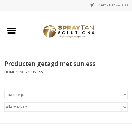
0 Artikelen - €0,00
Home
Spray Tan Apparaten
Spray Tan Starterspakketten
Producten getagd met sun.ess
HOME
/
TAGS
/
SUN.ESS
Spray Tan Vloeistoffen
Selftan producten
Salon verkoop
Verzorging / Accessoires