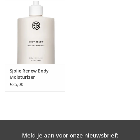
Onderdelen
Ventilatoren / Afzuiging
Promotie materiaal
Salon kleding
Sjolie Renew Body
Moisturizer
Vraag hier om een vrijblijvend
€25,00
adviesgesprek met ons!
Trainingen
Suntana
Meld je aan voor onze nieuwsbrief: