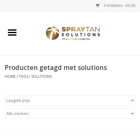
0 Artikelen - €0,00
Home
Spray Tan Apparaten
Spray Tan Starterspakketten
Producten getagd met solutions
HOME
/
TAGS
/
SOLUTIONS
Spray Tan Vloeistoffen
Selftan producten
Salon verkoop
Verzorging / Accessoires