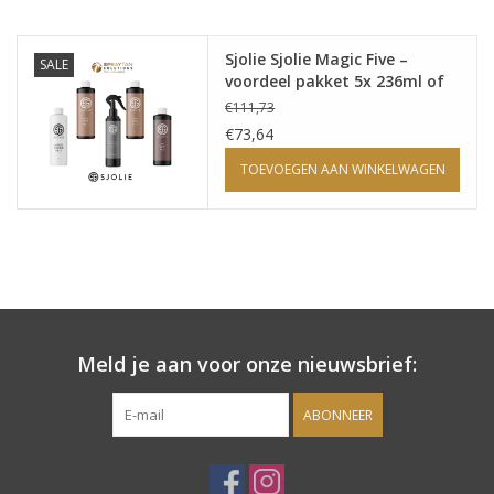
Onderdelen
Sjolie Sjolie Magic Five –
SALE
voordeel pakket 5x 236ml of
5x 950ml
Ventilatoren / Afzuiging
€111,73
€73,64
Promotie materiaal
TOEVOEGEN AAN WINKELWAGEN
Salon kleding
Vraag hier om een vrijblijvend
adviesgesprek met ons!
Meld je aan voor onze nieuwsbrief:
Trainingen
ABONNEER
Suntana