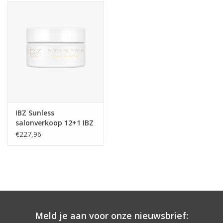
Onderdelen
Ventilatoren / Afzuiging
Promotie materiaal
Salon kleding
IBZ Sunless
salonverkoop 12+1 IBZ
Vraag hier om een vrijblijvend
Silky Almond Body
€227,96
Butter IBZ Sunless
adviesgesprek met ons!
Trainingen
Suntana
Meld je aan voor onze nieuwsbrief: