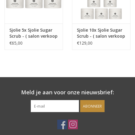
Sjolie
IBZ
Sjolie 5x Sjolie Sugar
Sjolie 10x Sjolie Sugar
Scrub - ( salon verkoop
Scrub - ( salon verkoop
Cadeaubonnen
)
)
€65,00
€129,00
Blog
Merken
gift cards/ cadeau bonnen
Meld je aan voor onze nieuwsbrief:
ABONNEER