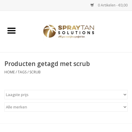
0 Artikelen - €0,00
Home
Spray Tan Apparaten
Spray Tan Starterspakketten
Producten getagd met scrub
HOME
/
TAGS
/
SCRUB
Spray Tan Vloeistoffen
Selftan producten
Salon verkoop
Verzorging / Accessoires