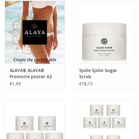
Onderdelen
Ventilatoren / Afzuiging
Promotie materiaal
Salon kleding
ALAYA® ALAYA®
Sjolie Sjolie Sugar
Promotie poster A2
Scrub
Vraag hier om een vrijblijvend
€1,99
€18,15
adviesgesprek met ons!
Trainingen
Suntana