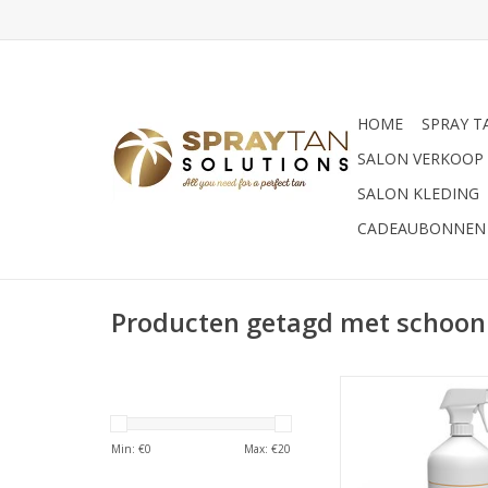
HOME
SPRAY T
SALON VERKOOP
SALON KLEDING
CADEAUBONNEN
Producten getagd met schoo
Suntana Suntana DH
TOEVOEGEN AAN WI
Min: €
0
Max: €
20