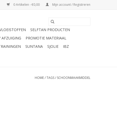
0 Artikelen - €0,00
Mijn account / Registreren
VLOEISTOFFEN
SELFTAN PRODUCTEN
/ AFZUIGING
PROMOTIE MATERIAAL
TRAININGEN
SUNTANA
SJOLIE
IBZ
HOME
/
TAGS
/
SCHOONMAAKMIDDEL