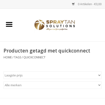
0 Artikelen - €0,00
Home
Spray Tan Apparaten
Spray Tan Starterspakketten
Producten getagd met quickconnect
HOME
/
TAGS
/
QUICKCONNECT
Spray Tan Vloeistoffen
Selftan producten
Salon verkoop
Verzorging / Accessoires