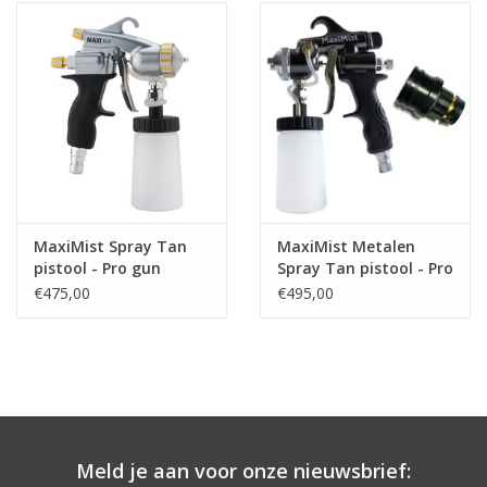
Onderdelen
Ventilatoren / Afzuiging
Promotie materiaal
Salon kleding
MaxiMist Spray Tan
MaxiMist Metalen
pistool - Pro gun
Spray Tan pistool - Pro
Vraag hier om een vrijblijvend
Maximist Model M
gun Maximist- - Lite
€475,00
€495,00
adviesgesprek met ons!
Trainingen
Suntana
Meld je aan voor onze nieuwsbrief: