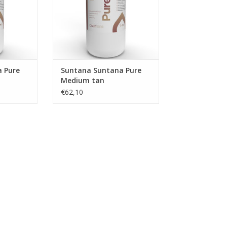
in de huid
r parfum.
or ieder
teld van
NKELWAGEN
 Pure
Suntana Suntana Pure
Medium tan
€62,10