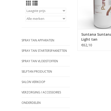
gevoeligheid hebben 
of gevoelig zijn voo
Huidvriendelijk vo
huidtype, samenges
TOEVOEGEN AAN WI
Suntana Suntana
Light tan
SPRAY TAN APPARATEN
€62,10
SPRAY TAN STARTERSPAKKETTEN
SPRAY TAN VLOEISTOFFEN
SELFTAN PRODUCTEN
SALON VERKOOP
VERZORGING / ACCESSOIRES
ONDERDELEN