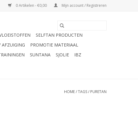
0 Artikelen - €0,00
Mijn account / Registreren
VLOEISTOFFEN
SELFTAN PRODUCTEN
/ AFZUIGING
PROMOTIE MATERIAAL
TRAININGEN
SUNTANA
SJOLIE
IBZ
HOME
/
TAGS
/
PURETAN