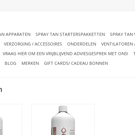
AN APPARATEN
SPRAY TAN STARTERSPAKKETTEN
SPRAY TAN 
VERZORGING / ACCESSOIRES
ONDERDELEN
VENTILATOREN 
VRAAG HIER OM EEN VRIJBLIJVEND ADVIESGESPREK MET ONS!
BLOG
MERKEN
GIFT CARDS/ CADEAU BONNEN
n
loeistof
Suntana Suntana Pure Medium
or diegene
tan
r een Spray
TOEVOEGEN AAN WINKELWAGEN
onder
m en een