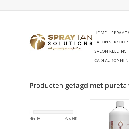
HOME
SPRAY T
SALON VERKOOP
SALON KLEDING
CADEAUBONNEN
Producten getagd met pureta
Dit type spraytan v
Suntana 'Pure' is vo
die op zoek zijn naa
Min: €
0
Max: €
65
Tan vloeistof z
toegevoegde parfu