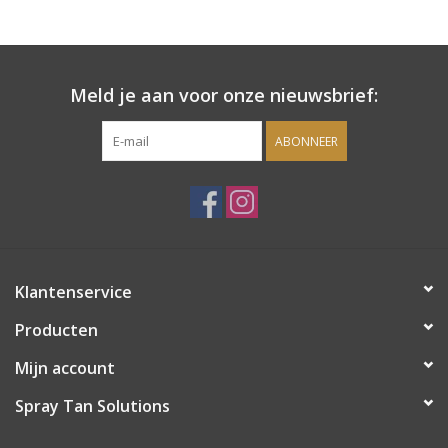
Onderdelen
Meld je aan voor onze nieuwsbrief:
Ventilatoren / Afzuiging
ABONNEER
Promotie materiaal
Salon kleding
Vraag hier om een vrijblijvend
Klantenservice
adviesgesprek met ons!
Producten
Trainingen
Mijn account
Suntana
Spray Tan Solutions