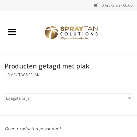
0 Artikelen - €0,00
Home
Spray Tan Apparaten
Spray Tan Starterspakketten
Producten getagd met plak
HOME
/
TAGS
/
PLAK
Spray Tan Vloeistoffen
Selftan producten
Salon verkoop
Geen producten gevonden!...
Verzorging / Accessoires