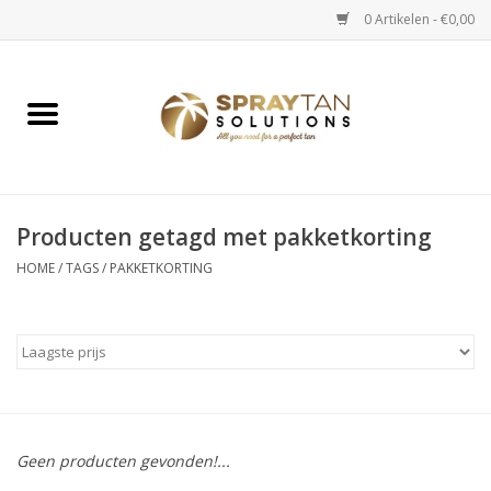
0 Artikelen - €0,00
Home
Spray Tan Apparaten
Spray Tan Starterspakketten
Producten getagd met pakketkorting
HOME
/
TAGS
/
PAKKETKORTING
Spray Tan Vloeistoffen
Selftan producten
Salon verkoop
Geen producten gevonden!...
Verzorging / Accessoires