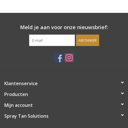
Onderdelen
Meld je aan voor onze nieuwsbrief:
Ventilatoren / Afzuiging
ABONNEER
Promotie materiaal
Salon kleding
Vraag hier om een vrijblijvend
Klantenservice
adviesgesprek met ons!
Producten
Trainingen
Mijn account
Suntana
Spray Tan Solutions