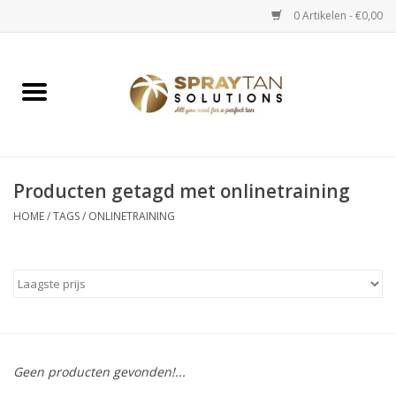
0 Artikelen - €0,00
Home
Spray Tan Apparaten
Spray Tan Starterspakketten
Producten getagd met onlinetraining
HOME
/
TAGS
/
ONLINETRAINING
Spray Tan Vloeistoffen
Selftan producten
Salon verkoop
Geen producten gevonden!...
Verzorging / Accessoires