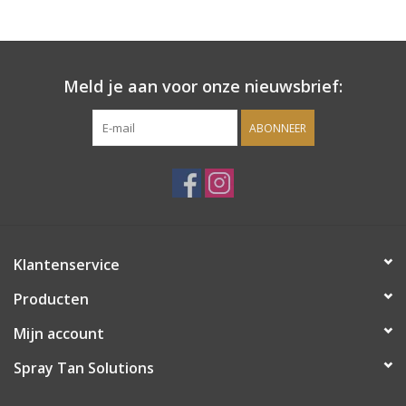
Onderdelen
Meld je aan voor onze nieuwsbrief:
Ventilatoren / Afzuiging
ABONNEER
Promotie materiaal
Salon kleding
Vraag hier om een vrijblijvend
Klantenservice
adviesgesprek met ons!
Producten
Trainingen
Mijn account
Suntana
Spray Tan Solutions