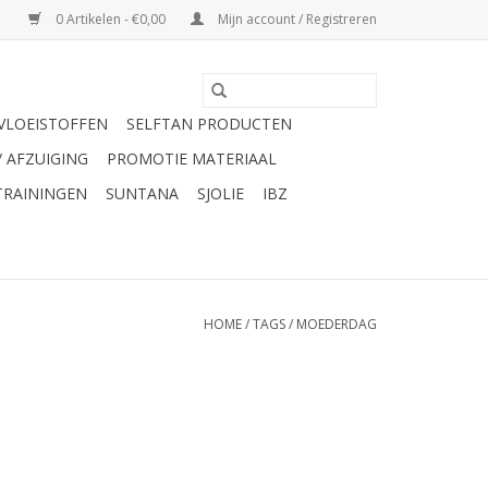
0 Artikelen - €0,00
Mijn account / Registreren
VLOEISTOFFEN
SELFTAN PRODUCTEN
/ AFZUIGING
PROMOTIE MATERIAAL
TRAININGEN
SUNTANA
SJOLIE
IBZ
HOME
/
TAGS
/
MOEDERDAG