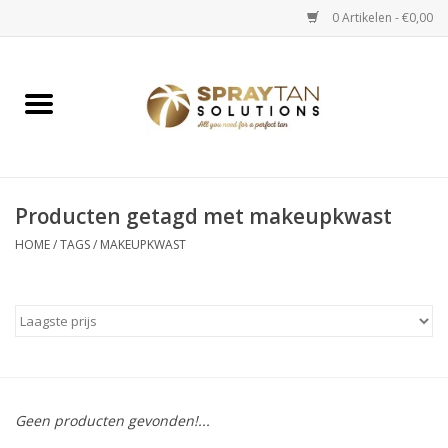
0 Artikelen - €0,00
Home
Spray Tan Apparaten
Spray Tan Starterspakketten
Producten getagd met makeupkwast
HOME
/
TAGS
/
MAKEUPKWAST
Spray Tan Vloeistoffen
Selftan producten
Salon verkoop
Geen producten gevonden!...
Verzorging / Accessoires