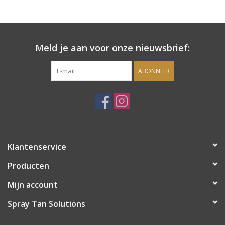
Onderdelen
Meld je aan voor onze nieuwsbrief:
Ventilatoren / Afzuiging
ABONNEER
Promotie materiaal
Salon kleding
Vraag hier om een vrijblijvend
Klantenservice
adviesgesprek met ons!
Producten
Trainingen
Mijn account
Suntana
Spray Tan Solutions