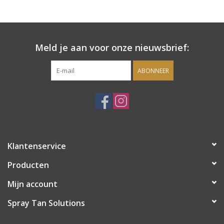
Onderdelen
Meld je aan voor onze nieuwsbrief:
Ventilatoren / Afzuiging
ABONNEER
Promotie materiaal
Salon kleding
Vraag hier om een vrijblijvend
Klantenservice
adviesgesprek met ons!
Producten
Trainingen
Mijn account
Suntana
Spray Tan Solutions