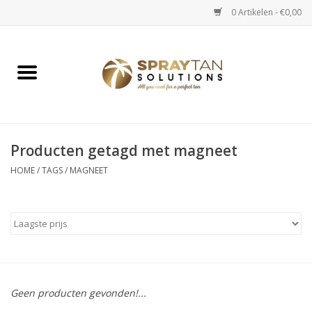
0 Artikelen - €0,00
Home
Spray Tan Apparaten
Spray Tan Starterspakketten
Producten getagd met magneet
HOME
/
TAGS
/
MAGNEET
Spray Tan Vloeistoffen
Selftan producten
Salon verkoop
Geen producten gevonden!...
Verzorging / Accessoires