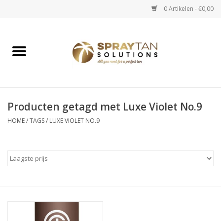
0 Artikelen - €0,00
Home
Spray Tan Apparaten
Spray Tan Starterspakketten
Producten getagd met Luxe Violet No.9
HOME
/
TAGS
/
LUXE VIOLET NO.9
Spray Tan Vloeistoffen
Selftan producten
Salon verkoop
Verzorging / Accessoires