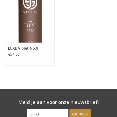
Onderdelen
Ventilatoren / Afzuiging
Promotie materiaal
LUXE Violet No.9
€54,00
Salon kleding
Vraag hier om een vrijblijvend
adviesgesprek met ons!
Trainingen
Meld je aan voor onze nieuwsbrief:
Suntana
ABONNEER